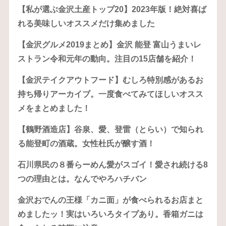
【私が選ぶ金沢土産トップ20】2023年版！絶対喜ば
れる美味しいオススメだけ集めました
【金沢グルメ2019まとめ】金沢 能登 富山うまいレ
ストラン令和元年の動向。注目の15店舗を紹介！
【金沢テイクアウトフード】むしろ特別感があるお
持ち帰りアーカイブ。一度食べてみてほしいオスス
メをまとめました！
【鶴野酒造店】谷泉、愛、登雷（とらい）で知られ
る能登町の酒蔵。女性杜氏が醸す酒！
石川県民の８番らーめん愛がスゴイ！愛され続ける8
つの理由とは。なんでやろハチバン
金沢おでんの王様「カニ面」が食べられるお店まと
めましたッ！実はいろいろタイプあり。香箱ガニは