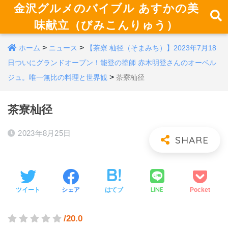
金沢グルメのバイブル あすかの美
味献立（びみこんりゅう）
>
>
ホーム
ニュース
【茶寮 杣径（そまみち）】2023年7月18
日ついにグランドオープン！能登の塗師 赤木明登さんのオーベル
>
ジュ。唯一無比の料理と世界観
茶寮杣径
茶寮杣径
2023年8月25日
LINE
ツイート
シェア
はてブ
Pocket
/20.0