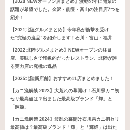
【2020 NEWオープン店まとめ】激動の年に開業の
話題が希望でした。金沢・能登・富山の注目店7つを
紹介！
【2021北陸グルメまとめ】今年私が衝撃を受け
た“究極の逸品”を紹介します！石川・富山・福井
【2022 北陸グルメまとめ】NEWオープンの注目
店、美味しさで印象的だったレストラン、北陸が誇
る実力店の究極の逸品
【2025北陸新店舗】おすすめ11店まとめました！
【カニ漁解禁 2023】大荒れの幕開け！石川県カニ初
セリ最高値は？出ました最高級ブランド「輝」と
「輝姫」
【カニ漁解禁 2024】波乱の幕開け石川県カニ初セリ
最高値は？最高級ブランド「輝」と「輝姫」は出た