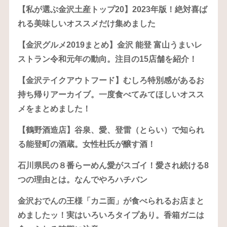
【私が選ぶ金沢土産トップ20】2023年版！絶対喜ば
れる美味しいオススメだけ集めました
【金沢グルメ2019まとめ】金沢 能登 富山うまいレ
ストラン令和元年の動向。注目の15店舗を紹介！
【金沢テイクアウトフード】むしろ特別感があるお
持ち帰りアーカイブ。一度食べてみてほしいオスス
メをまとめました！
【鶴野酒造店】谷泉、愛、登雷（とらい）で知られ
る能登町の酒蔵。女性杜氏が醸す酒！
石川県民の８番らーめん愛がスゴイ！愛され続ける8
つの理由とは。なんでやろハチバン
金沢おでんの王様「カニ面」が食べられるお店まと
めましたッ！実はいろいろタイプあり。香箱ガニは