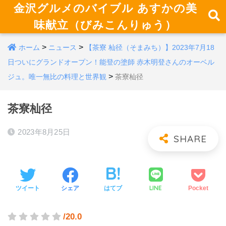
金沢グルメのバイブル あすかの美
味献立（びみこんりゅう）
>
>
ホーム
ニュース
【茶寮 杣径（そまみち）】2023年7月18
日ついにグランドオープン！能登の塗師 赤木明登さんのオーベル
>
ジュ。唯一無比の料理と世界観
茶寮杣径
茶寮杣径
2023年8月25日
LINE
ツイート
シェア
はてブ
Pocket
/20.0