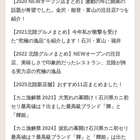
【2020 NEWオープン店まとめ】激動の年に開業の
話題が希望でした。金沢・能登・富山の注目店7つを
紹介！
【2021北陸グルメまとめ】今年私が衝撃を受け
た“究極の逸品”を紹介します！石川・富山・福井
【2022 北陸グルメまとめ】NEWオープンの注目
店、美味しさで印象的だったレストラン、北陸が誇
る実力店の究極の逸品
【2025北陸新店舗】おすすめ11店まとめました！
【カニ漁解禁 2023】大荒れの幕開け！石川県カニ初
セリ最高値は？出ました最高級ブランド「輝」と
「輝姫」
【カニ漁解禁 2024】波乱の幕開け石川県カニ初セリ
最高値は？最高級ブランド「輝」と「輝姫」は出た