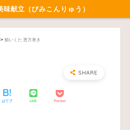
美味献立（びみこんりゅう）
>
鮨いくた 恵方巻き
LINE
はてブ
Pocket