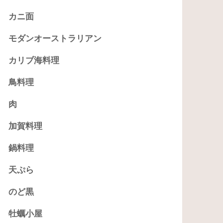
カニ面
モダンオーストラリアン
カリブ海料理
鳥料理
肉
加賀料理
鍋料理
天ぷら
のど黒
牡蠣小屋