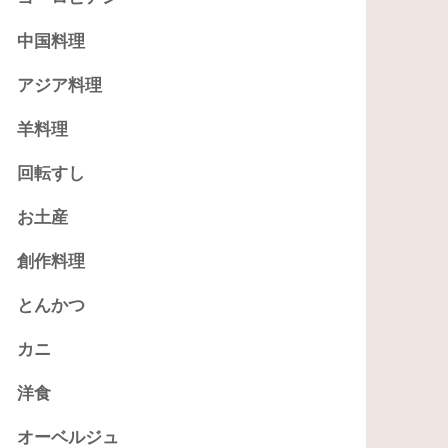
中国料理
アジア料理
羊料理
回転すし
お土産
創作料理
とんかつ
カニ
洋食
オーベルジュ