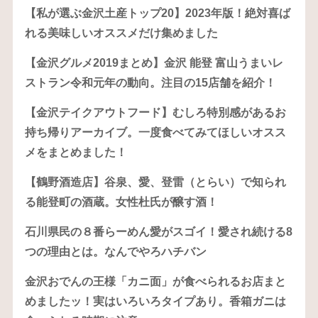
【私が選ぶ金沢土産トップ20】2023年版！絶対喜ば
れる美味しいオススメだけ集めました
【金沢グルメ2019まとめ】金沢 能登 富山うまいレ
ストラン令和元年の動向。注目の15店舗を紹介！
【金沢テイクアウトフード】むしろ特別感があるお
持ち帰りアーカイブ。一度食べてみてほしいオスス
メをまとめました！
【鶴野酒造店】谷泉、愛、登雷（とらい）で知られ
る能登町の酒蔵。女性杜氏が醸す酒！
石川県民の８番らーめん愛がスゴイ！愛され続ける8
つの理由とは。なんでやろハチバン
金沢おでんの王様「カニ面」が食べられるお店まと
めましたッ！実はいろいろタイプあり。香箱ガニは