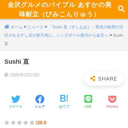
金沢グルメのバイブル あすかの美
味献立（びみこんりゅう）
>
>
ホーム
ニュース
「Sushi 直（すしなお）」異色の経歴が注
>
目されるすし店が新天地に。シンガポール星付から金沢へ
Sushi
直
Sushi 直
2020年2月23日
LINE
ツイート
シェア
はてブ
Pocket
/20.0