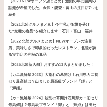
【2020 NEWオープン店まとめ】激動の年に開業の
話題が希望でした。金沢・能登・富山の注目店7つを
紹介！
【2021北陸グルメまとめ】今年私が衝撃を受け
た“究極の逸品”を紹介します！石川・富山・福井
【2022 北陸グルメまとめ】NEWオープンの注目
店、美味しさで印象的だったレストラン、北陸が誇
る実力店の究極の逸品
【2025北陸新店舗】おすすめ11店まとめました！
【カニ漁解禁 2023】大荒れの幕開け！石川県カニ初
セリ最高値は？出ました最高級ブランド「輝」と
「輝姫」
【カニ漁解禁 2024】波乱の幕開け石川県カニ初セリ
最高値は？最高級ブランド「輝」と「輝姫」は出た