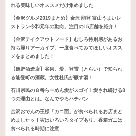
れる美味しいオススメだけ集めました
【金沢グルメ2019まとめ】金沢 能登 富山うまいレ
ストラン令和元年の動向。注目の15店舗を紹介！
【金沢テイクアウトフード】むしろ特別感があるお
持ち帰りアーカイブ。一度食べてみてほしいオスス
メをまとめました！
【鶴野酒造店】谷泉、愛、登雷（とらい）で知られ
る能登町の酒蔵。女性杜氏が醸す酒！
石川県民の８番らーめん愛がスゴイ！愛され続ける8
つの理由とは。なんでやろハチバン
金沢おでんの王様「カニ面」が食べられるお店まと
めましたッ！実はいろいろタイプあり。香箱ガニは
食べられる時期に注意