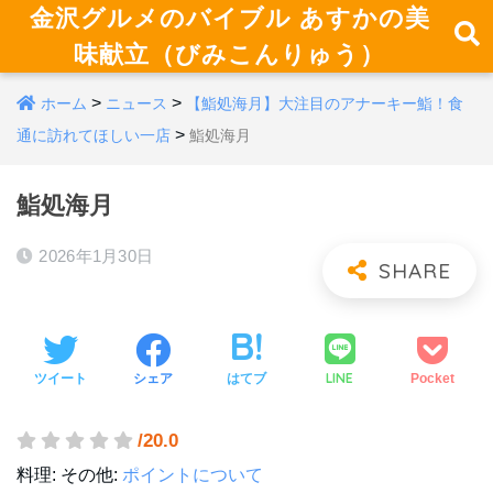
金沢グルメのバイブル あすかの美
味献立（びみこんりゅう）
>
>
ホーム
ニュース
【鮨処海月】大注目のアナーキー鮨！食
>
通に訪れてほしい一店
鮨処海月
鮨処海月
2026年1月30日
LINE
ツイート
シェア
はてブ
Pocket
/20.0
料理:
その他:
ポイントについて