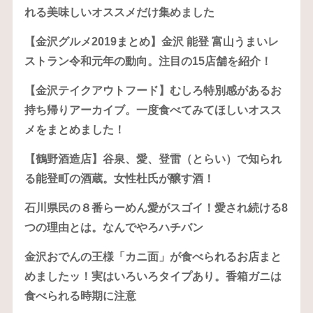
れる美味しいオススメだけ集めました
【金沢グルメ2019まとめ】金沢 能登 富山うまいレ
ストラン令和元年の動向。注目の15店舗を紹介！
【金沢テイクアウトフード】むしろ特別感があるお
持ち帰りアーカイブ。一度食べてみてほしいオスス
メをまとめました！
【鶴野酒造店】谷泉、愛、登雷（とらい）で知られ
る能登町の酒蔵。女性杜氏が醸す酒！
石川県民の８番らーめん愛がスゴイ！愛され続ける8
つの理由とは。なんでやろハチバン
金沢おでんの王様「カニ面」が食べられるお店まと
めましたッ！実はいろいろタイプあり。香箱ガニは
食べられる時期に注意