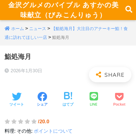
金沢グルメのバイブル あすかの美
味献立（びみこんりゅう）
>
>
ホーム
ニュース
【鮨処海月】大注目のアナーキー鮨！食
>
通に訪れてほしい一店
鮨処海月
鮨処海月
2026年1月30日
LINE
ツイート
シェア
はてブ
Pocket
/20.0
料理:
その他:
ポイントについて