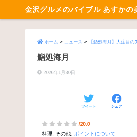
金沢グルメのバイブル あすかの
>
>
ホーム
ニュース
【鮨処海月】大注目の
鮨処海月
2026年1月30日
ツイート
シェア
/20.0
料理:
その他:
ポイントについて