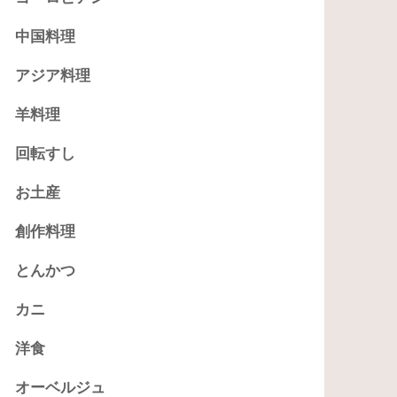
中国料理
アジア料理
羊料理
回転すし
お土産
創作料理
とんかつ
カニ
洋食
オーベルジュ