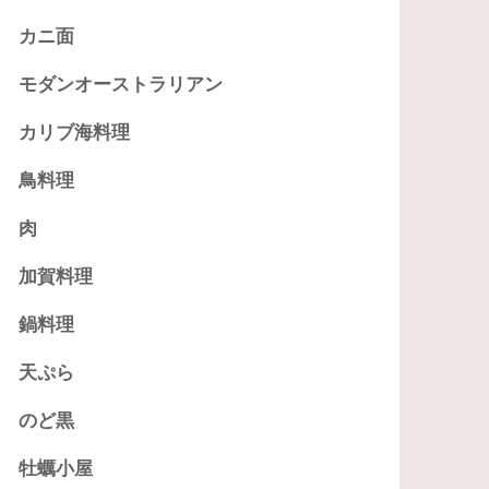
カニ面
モダンオーストラリアン
カリブ海料理
鳥料理
肉
加賀料理
鍋料理
天ぷら
のど黒
牡蠣小屋