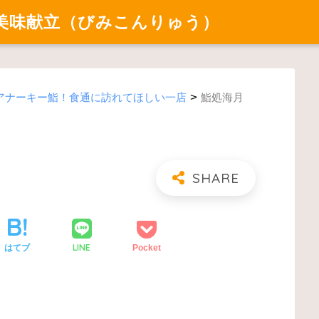
美味献立（びみこんりゅう）
>
アナーキー鮨！食通に訪れてほしい一店
鮨処海月
LINE
はてブ
Pocket