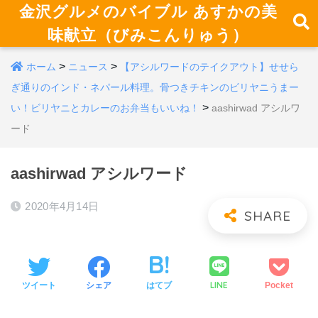
金沢グルメのバイブル あすかの美
味献立（びみこんりゅう）
>
>
ホーム
ニュース
【アシルワードのテイクアウト】せせら
ぎ通りのインド・ネパール料理。骨つきチキンのビリヤニうまー
>
い！ビリヤニとカレーのお弁当もいいね！
aashirwad アシルワ
ード
aashirwad アシルワード
2020年4月14日
LINE
ツイート
シェア
はてブ
Pocket