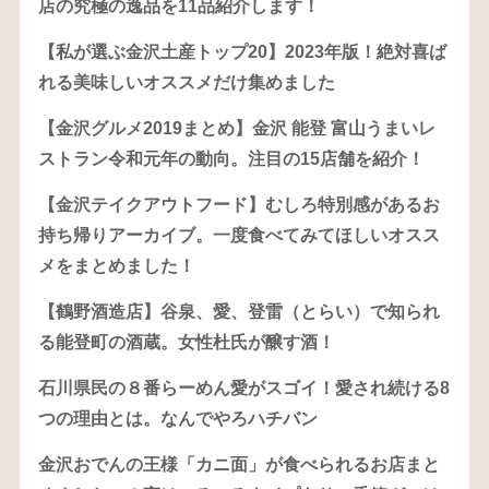
店の究極の逸品を11品紹介します！
【私が選ぶ金沢土産トップ20】2023年版！絶対喜ば
れる美味しいオススメだけ集めました
【金沢グルメ2019まとめ】金沢 能登 富山うまいレ
ストラン令和元年の動向。注目の15店舗を紹介！
【金沢テイクアウトフード】むしろ特別感があるお
持ち帰りアーカイブ。一度食べてみてほしいオスス
メをまとめました！
【鶴野酒造店】谷泉、愛、登雷（とらい）で知られ
る能登町の酒蔵。女性杜氏が醸す酒！
石川県民の８番らーめん愛がスゴイ！愛され続ける8
つの理由とは。なんでやろハチバン
金沢おでんの王様「カニ面」が食べられるお店まと