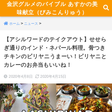
金沢グルメのバイブル あすかの美
味献立（びみこんりゅう）
>
>
ホーム
ニュース
【アシルワードのテイクアウト】せせら
ぎ通りのインド・ネパール料理。骨つき
チキンのビリヤニうまーい！ビリヤニと
カレーのお弁当もいいね！
2020年4月8日
2020年4月15日