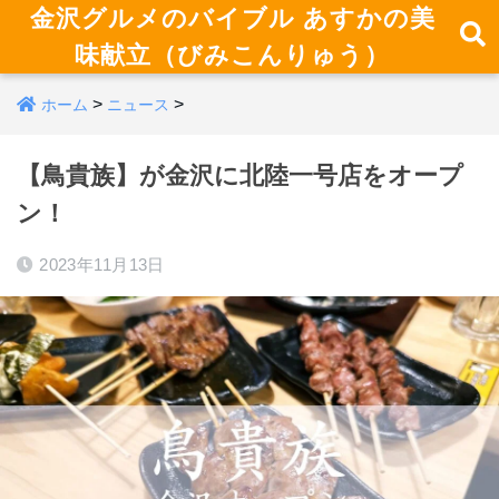
金沢グルメのバイブル あすかの美
味献立（びみこんりゅう）
>
>
ホーム
ニュース
【鳥貴族】が金沢に北陸一号店をオープ
ン！
2023年11月13日