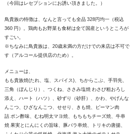
（今回はレセプションにお誘い頂きました。）
鳥貴族の特徴は、なんと言っても全品 328円均一（税込
360 円）。鶏肉もお野菜も食材は全て国産というところが
すごい。
※ちなみに鳥貴族は、20歳未満の方だけでの来店は不可で
す（アルコール提供店のため）。
メニューは、
もも貴族焼(たれ、塩、スパイス)、ちからこぶ、手羽先、
三角（ぼんじり）、つくね、ささみ塩焼 わさび粗おろし
添え、ハート（ハツ）、砂ずり（砂肝）、かわ、やげんな
んこつ、ひざなんこつ、せせり、きも焼、ピーマン肉
詰 ポン酢味、むね明太マヨ焼、もちもちチーズ焼、牛串
焼 果実とにんにくの旨味、豚バラ串焼、トリキの唐揚、