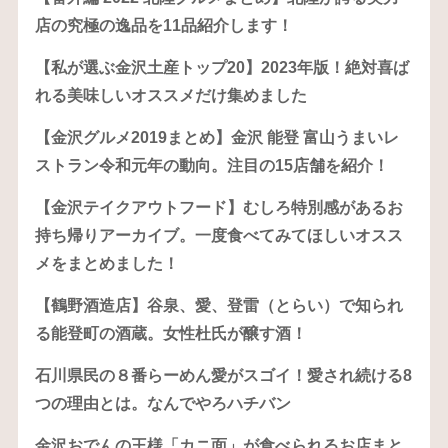
店の究極の逸品を11品紹介します！
【私が選ぶ金沢土産トップ20】2023年版！絶対喜ば
れる美味しいオススメだけ集めました
【金沢グルメ2019まとめ】金沢 能登 富山うまいレ
ストラン令和元年の動向。注目の15店舗を紹介！
【金沢テイクアウトフード】むしろ特別感があるお
持ち帰りアーカイブ。一度食べてみてほしいオスス
メをまとめました！
【鶴野酒造店】谷泉、愛、登雷（とらい）で知られ
る能登町の酒蔵。女性杜氏が醸す酒！
石川県民の８番らーめん愛がスゴイ！愛され続ける8
つの理由とは。なんでやろハチバン
金沢おでんの王様「カニ面」が食べられるお店まと