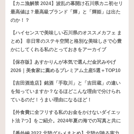
【カニ漁解禁 2024】波乱の幕開け石川県カニ初セリ
最高値は？最高級ブランド「輝」と「輝姫」は出た
のか！？
【ハイセンスで美味しい石川県のオススメカフェ ま
とめ】 非日常のステキ空間と格別な美味しさで心豊
かにしてくれる私のとっておきをアーカイブ
【保存版】あすかりんが本気で選んだ金沢みやげ
2026｜美食家に薦めるプレミアム土産5選＋TOP10
【吉田酒造店】銘酒「手取川」と「吉田蔵」の違い
を知っていますか？なるほどこんな理由で分けられ
ているのだ！うまい理由になるほど！
【外食費に全フリする私のお金をかけないダイエッ
ト法 7つ】をご紹介。2024年夏の海での写真と共に
【番外編 2022 北陸グルメまとめ】北陸が誇る実力