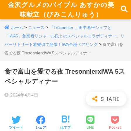
金沢グルメのバイブル あすかの美
味献立（びみこんりゅう）
>
>
ホーム
ニュース
「Trésonnier 」田中逸平シェフと
「IWA5」創業者リシャール氏とのスペシャルコラボディナー。リ
>
バーリトリート雅樂倶で開催！IWA全種ペアリング
食で富山を
愛でる夜 TresonnierxIWA 5スペシャルディナー
食で富山を愛でる夜 TresonnierxIWA 5ス
ペシャルディナー
2024年4月4日
LINE
ツイート
シェア
はてブ
Pocket