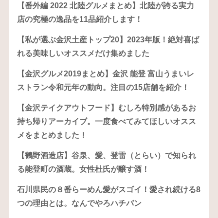
【番外編 2022 北陸グルメまとめ】北陸が誇る実力
店の究極の逸品を11品紹介します！
【私が選ぶ金沢土産トップ20】2023年版！絶対喜ば
れる美味しいオススメだけ集めました
【金沢グルメ2019まとめ】金沢 能登 富山うまいレ
ストラン令和元年の動向。注目の15店舗を紹介！
【金沢テイクアウトフード】むしろ特別感があるお
持ち帰りアーカイブ。一度食べてみてほしいオスス
メをまとめました！
【鶴野酒造店】谷泉、愛、登雷（とらい）で知られ
る能登町の酒蔵。女性杜氏が醸す酒！
石川県民の８番らーめん愛がスゴイ！愛され続ける8
つの理由とは。なんでやろハチバン