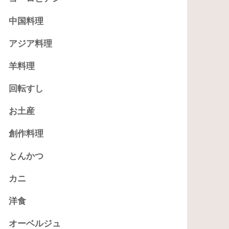
中国料理
アジア料理
羊料理
回転すし
お土産
創作料理
とんかつ
カニ
洋食
オーベルジュ