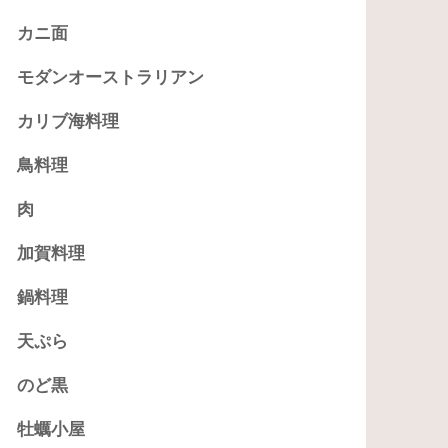
カニ面
モダンオーストラリアン
カリブ海料理
鳥料理
肉
加賀料理
鍋料理
天ぷら
のど黒
牡蠣小屋