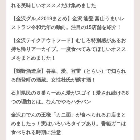
れる美味しいオススメだけ集めました
【金沢グルメ2019まとめ】金沢 能登 富山うまいレ
ストラン令和元年の動向。注目の15店舗を紹介！
【金沢テイクアウトフード】むしろ特別感があるお
持ち帰りアーカイブ。一度食べてみてほしいオスス
メをまとめました！
【鶴野酒造店】谷泉、愛、登雷（とらい）で知られ
る能登町の酒蔵。女性杜氏が醸す酒！
石川県民の８番らーめん愛がスゴイ！愛され続ける8
つの理由とは。なんでやろハチバン
金沢おでんの王様「カニ面」が食べられるお店まと
めましたッ！実はいろいろタイプあり。香箱ガニは
食べられる時期に注意