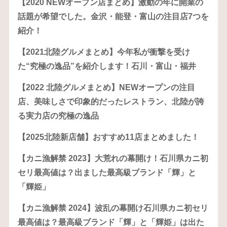
【2020 NEWオープン店まとめ】激動の年に開業の
話題が希望でした。金沢・能登・富山の注目店7つを
紹介！
【2021北陸グルメまとめ】今年私が衝撃を受け
た“究極の逸品”を紹介します！石川・富山・福井
【2022 北陸グルメまとめ】NEWオープンの注目
店、美味しさで印象的だったレストラン、北陸が誇
る実力店の究極の逸品
【2025北陸新店舗】おすすめ11店まとめました！
【カニ漁解禁 2023】大荒れの幕開け！石川県カニ初
セリ最高値は？出ました最高級ブランド「輝」と
「輝姫」
【カニ漁解禁 2024】波乱の幕開け石川県カニ初セリ
最高値は？最高級ブランド「輝」と「輝姫」は出た