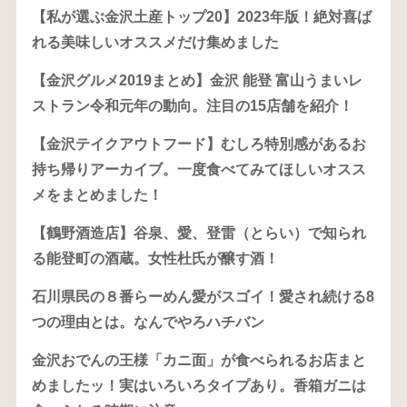
【私が選ぶ金沢土産トップ20】2023年版！絶対喜ば
れる美味しいオススメだけ集めました
【金沢グルメ2019まとめ】金沢 能登 富山うまいレ
ストラン令和元年の動向。注目の15店舗を紹介！
【金沢テイクアウトフード】むしろ特別感があるお
持ち帰りアーカイブ。一度食べてみてほしいオスス
メをまとめました！
【鶴野酒造店】谷泉、愛、登雷（とらい）で知られ
る能登町の酒蔵。女性杜氏が醸す酒！
石川県民の８番らーめん愛がスゴイ！愛され続ける8
つの理由とは。なんでやろハチバン
金沢おでんの王様「カニ面」が食べられるお店まと
めましたッ！実はいろいろタイプあり。香箱ガニは