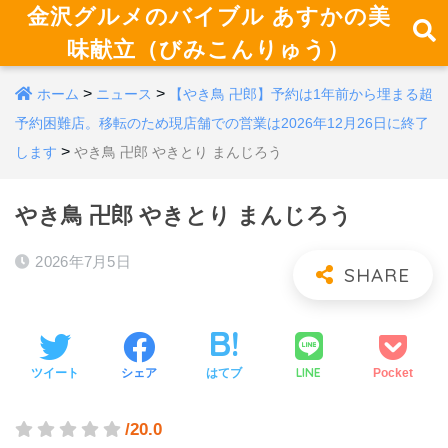
金沢グルメのバイブル あすかの美
味献立（びみこんりゅう）
>
>
ホーム
ニュース
【やき鳥 卍郎】予約は1年前から埋まる超
予約困難店。移転のため現店舗での営業は2026年12月26日に終了
>
します
やき鳥 卍郎 やきとり まんじろう
やき鳥 卍郎 やきとり まんじろう
2026年7月5日
LINE
ツイート
シェア
はてブ
Pocket
/20.0