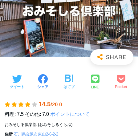
LINE
ツイート
シェア
はてブ
Pocket
14.5
/20.0
料理: 7.5
その他: 7.0
ポイントについて
おみそしる倶楽部 (おみそしるくらぶ)
住所
石川県金沢市東山2-6-2-2