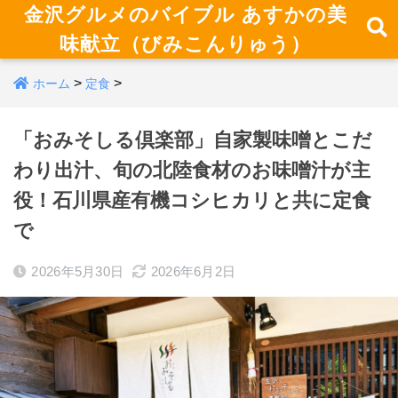
金沢グルメのバイブル あすかの美
味献立（びみこんりゅう）
>
>
ホーム
定食
「おみそしる倶楽部」自家製味噌とこだ
わり出汁、旬の北陸食材のお味噌汁が主
役！石川県産有機コシヒカリと共に定食
で
2026年5月30日
2026年6月2日