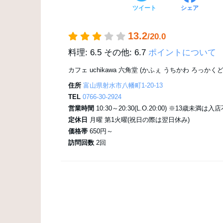
ツイート
シェア
13.2
/20.0
料理: 6.5
その他: 6.7
ポイントについて
カフェ uchikawa 六角堂 (かふぇ うちかわ ろっかくど
住所
富山県射水市八幡町1-20-13
TEL
0766-30-2924
営業時間
10:30～20:30(L.O.20:00) ※13歳未満は入
定休日
月曜 第1火曜(祝日の際は翌日休み)
価格帯
650円～
訪問回数
2回