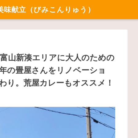
美味献立（びみこんりゅう）
堂」富山新湊エリアに大人のための
0年の畳屋さんをリノベーショ
わり。荒屋カレーもオススメ！