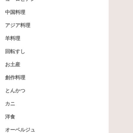
中国料理
アジア料理
羊料理
回転すし
お土産
創作料理
とんかつ
カニ
洋食
オーベルジュ