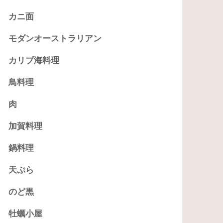
カニ面
モダンオーストラリアン
カリブ海料理
鳥料理
肉
加賀料理
鍋料理
天ぷら
のど黒
牡蠣小屋