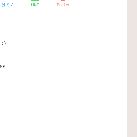
LINE
はてブ
Pocket
う)
店不可