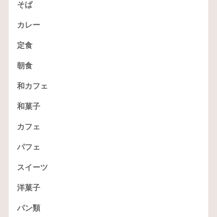
そば
カレー
定食
朝食
和カフェ
和菓子
カフェ
パフェ
スイーツ
洋菓子
パン類