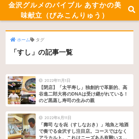
金沢グルメのバイブル あすかの美
味献立（びみこんりゅう）
ホーム
タグ
「すし」の記事一覧
2022年11月1日
【閉店】「太平寿し」独創的で革新的、高
谷進二郎大将のDNAは受け継がれている！
のど黒蒸し寿司の生みの親
2022年6月11日
「壽司 なを㐂（すしなおき）」地魚と地酒
で奏でる金沢すし注目店。コースではなく
アラカルト。これはニーズある有難いスタ