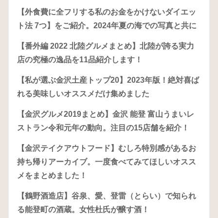
【外食費に全フリする私のお金をかけないダイエッ
ト法 7つ】をご紹介。2024年夏の海での写真と共に
【番外編 2022 北陸グルメまとめ】北陸が誇る実力
店の究極の逸品を11品紹介します！
【私が選ぶ金沢土産トップ20】2023年版！絶対喜ば
れる美味しいオススメだけ集めました
【金沢グルメ2019まとめ】金沢 能登 富山うまいレ
ストラン令和元年の動向。注目の15店舗を紹介！
【金沢テイクアウトフード】むしろ特別感があるお
持ち帰りアーカイブ。一度食べてみてほしいオスス
メをまとめました！
【鶴野酒造店】谷泉、愛、登雷（とらい）で知られ
る能登町の酒蔵。女性杜氏が醸す酒！