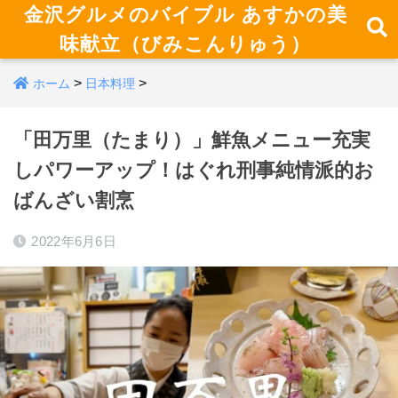
金沢グルメのバイブル あすかの美
味献立（びみこんりゅう）
>
>
ホーム
日本料理
「田万里（たまり）」鮮魚メニュー充実
しパワーアップ！はぐれ刑事純情派的お
ばんざい割烹
2022年6月6日