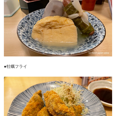
●牡蠣フライ