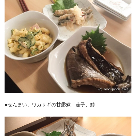
●ぜんまい、ワカサギの甘露煮、茄子、鯵