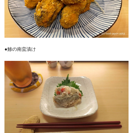
●鯵の南蛮漬け