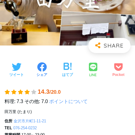
LINE
ツイート
シェア
はてブ
Pocket
14.3
/20.0
料理: 7.3
その他: 7.0
ポイントについて
田万里 (たまり)
住所
金沢市片町1-11-21
TEL
076-254-0232
営業時間
17:00～23:00