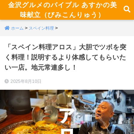
金沢グルメのバイブル あすかの美
味献立（びみこんりゅう）
>
>
ホーム
スペイン料理
「スペイン料理アロス」大胆でツボを突
く料理！説明するより体感してもらいた
い一店。地元常連多し！
2025年8月10日