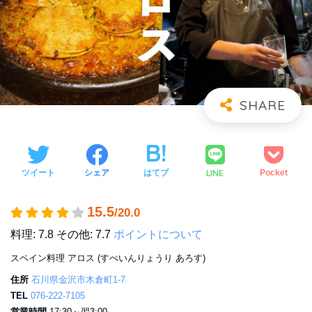
LINE
ツイート
シェア
はてブ
Pocket
15.5
/20.0
料理: 7.8
その他: 7.7
ポイントについて
スペイン料理 アロス (すぺいんりょうり あろす)
住所
石川県金沢市木倉町1-7
TEL
076-222-7105
営業時間
17:30～翌3:00