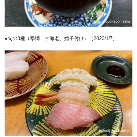
●旬の3種（寒鰤、甘海老、鱈子付け）（2023/1/7）