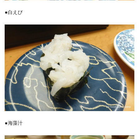
●白えび
●海藻汁