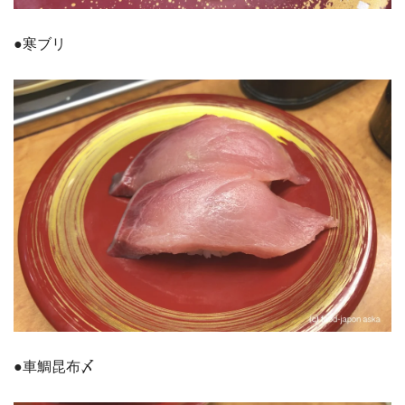
●寒ブリ
●車鯛昆布〆