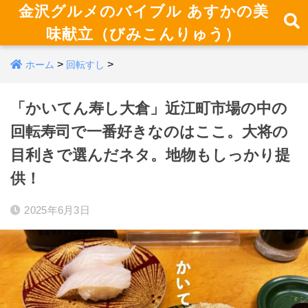
金沢グルメのバイブル あすかの美
味献立（びみこんりゅう）
>
>
ホーム
回転すし
「かいてん寿し大倉」近江町市場の中の
回転寿司で一番好きなのはここ。大将の
目利きで選んだネタ。地物もしっかり提
供！
2025年6月3日