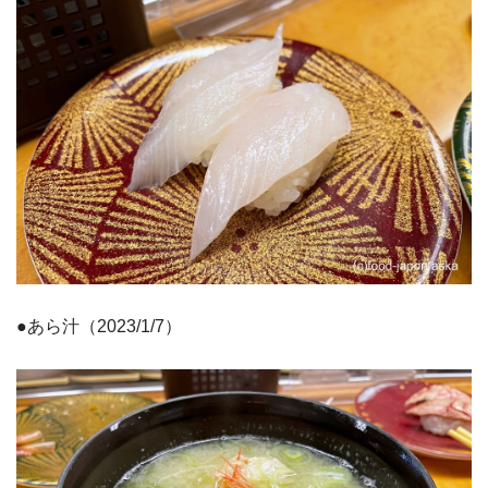
●あら汁（2023/1/7）