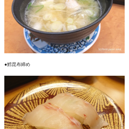
●鱈昆布締め