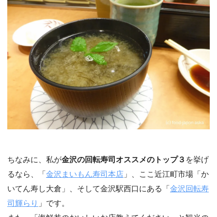
ちなみに、私が
金沢の回転寿司オススメのトップ３
を挙げ
るなら、「
金沢まいもん寿司本店
」、ここ近江町市場「か
いてん寿し大倉」、そして金沢駅西口にある「
金沢回転寿
司輝らり
」です。