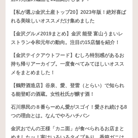
【私が選ぶ金沢土産トップ20】2023年版！絶対喜ば
れる美味しいオススメだけ集めました
【金沢グルメ2019まとめ】金沢 能登 富山うまいレ
ストラン令和元年の動向。注目の15店舗を紹介！
【金沢テイクアウトフード】むしろ特別感があるお
持ち帰りアーカイブ。一度食べてみてほしいオスス
メをまとめました！
【鶴野酒造店】谷泉、愛、登雷（とらい）で知られ
る能登町の酒蔵。女性杜氏が醸す酒！
石川県民の８番らーめん愛がスゴイ！愛され続ける8
つの理由とは。なんでやろハチバン
金沢おでんの王様「カニ面」が食べられるお店まと
めましたッ！実はいろいろタイプあり。香箱ガニは