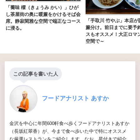
「蕎味 櫂（きょうみ かい）」ひが
し茶屋街の奥に暖簾をかけるそば会
「手取川 竹やぶ」本店が
席。静寂閑雅な空間で端正なコース
簾分け。前日までに要予
に浸る。
スもオススメ！大正ロマ
空間で～
この記事を書いた人
フードアナリスト あすか
金沢を中心に年間600軒食べ歩くフードアナリストあすか
（長坂紅翠香）が、今まで食べ歩いた中で特にオススメ
な厳選レストランをご紹介します。なお、星付きで紹介