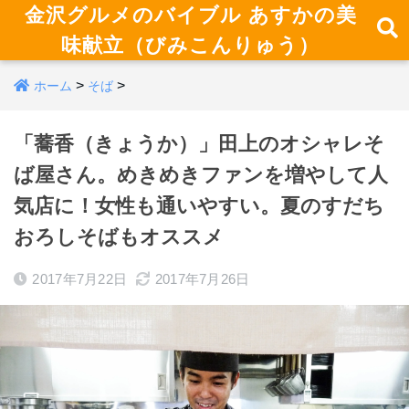
金沢グルメのバイブル あすかの美
味献立（びみこんりゅう）
>
>
ホーム
そば
「蕎香（きょうか）」田上のオシャレそ
ば屋さん。めきめきファンを増やして人
気店に！女性も通いやすい。夏のすだち
おろしそばもオススメ
2017年7月22日
2017年7月26日