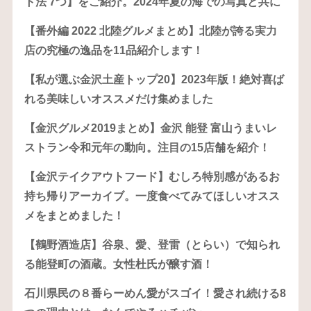
ト法 7つ】をご紹介。2024年夏の海での写真と共に
【番外編 2022 北陸グルメまとめ】北陸が誇る実力
店の究極の逸品を11品紹介します！
【私が選ぶ金沢土産トップ20】2023年版！絶対喜ば
れる美味しいオススメだけ集めました
【金沢グルメ2019まとめ】金沢 能登 富山うまいレ
ストラン令和元年の動向。注目の15店舗を紹介！
【金沢テイクアウトフード】むしろ特別感があるお
持ち帰りアーカイブ。一度食べてみてほしいオスス
メをまとめました！
【鶴野酒造店】谷泉、愛、登雷（とらい）で知られ
る能登町の酒蔵。女性杜氏が醸す酒！
石川県民の８番らーめん愛がスゴイ！愛され続ける8