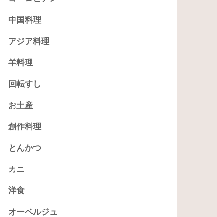
中国料理
アジア料理
羊料理
回転すし
お土産
創作料理
とんかつ
カニ
洋食
オーベルジュ