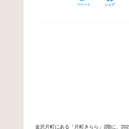
ツイート
シェア
金沢片町にある「片町きらら」2階に、20