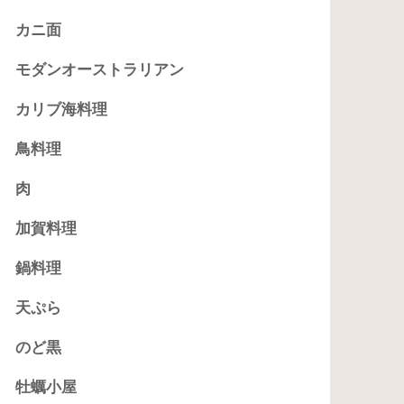
カニ面
モダンオーストラリアン
カリブ海料理
鳥料理
肉
加賀料理
鍋料理
天ぷら
のど黒
牡蠣小屋