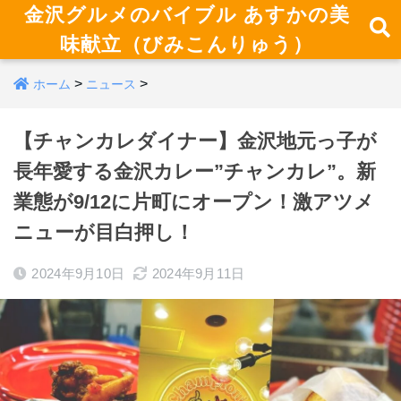
金沢グルメのバイブル あすかの美
味献立（びみこんりゅう）
>
>
ホーム
ニュース
【チャンカレダイナー】金沢地元っ子が
長年愛する金沢カレー”チャンカレ”。新
業態が9/12に片町にオープン！激アツメ
ニューが目白押し！
2024年9月10日
2024年9月11日