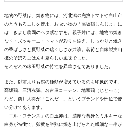
地物の野菜は、焼き物には、河北潟の完熟トマトや白山市
のとうもろこしを使用。お吸い物の「高坂鶏しんじょ」に
は、きよし農園のヘタ紫なすを。親子丼には、地物の焼き
なす・ズッキーニ・トマトが彩りを添え、しっかりと焼き
の香ばしさと夏野菜の瑞々しさが共演。茗荷と自家製実山
椒のそぼろごはんも夏らしい風味でした。
それぞれの珠玉野菜の特性を昇華させてありました。
また、以前よりも鶏の種類が増えているのも印象的です。
高坂鶏、三河赤鶏、名古屋コーチン、地頭鶏（じとっこ）
など、前川大将が「これだ！」というブランドや部位で使
い分けてあります。
「エル・フランス」の白玉卵は、濃厚な黄身とミルキーな
白身が特徴で、卵黄を半熟に焼き上げられた繊細な一串が