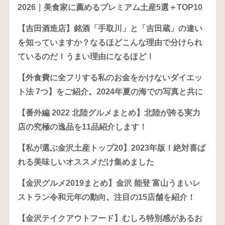
2026｜美食家に薦めるプレミアム土産5選＋TOP10
【吉田酒造店】銘酒「手取川」と「吉田蔵」の違い
を知っていますか？なるほどこんな理由で分けられ
ているのだ！うまい理由になるほど！
【外食費に全フリする私のお金をかけないダイエッ
ト法 7つ】をご紹介。2024年夏の海での写真と共に
【番外編 2022 北陸グルメまとめ】北陸が誇る実力
店の究極の逸品を11品紹介します！
【私が選ぶ金沢土産トップ20】2023年版！絶対喜ば
れる美味しいオススメだけ集めました
【金沢グルメ2019まとめ】金沢 能登 富山うまいレ
ストラン令和元年の動向。注目の15店舗を紹介！
【金沢テイクアウトフード】むしろ特別感があるお