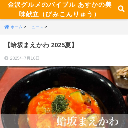
金沢グルメのバイブル あすかの美
味献立（びみこんりゅう）
>
>
ホーム
ニュース
【蛤坂まえかわ 2025夏】
2025年7月16日