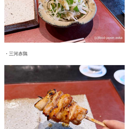
・三河赤鶏