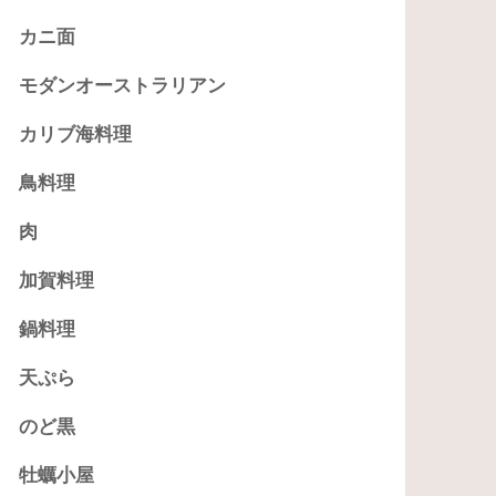
カニ面
モダンオーストラリアン
カリブ海料理
鳥料理
肉
加賀料理
鍋料理
天ぷら
のど黒
牡蠣小屋