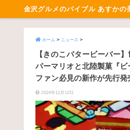
金沢グルメのバイブル あすかの
>
>
ホーム
ニュース
【きのこバタービーバー】
パーマリオと北陸製菓『ビ
ファン必見の新作が先行発
2024年12月12日