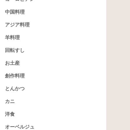
中国料理
アジア料理
羊料理
回転すし
お土産
創作料理
とんかつ
カニ
洋食
オーベルジュ