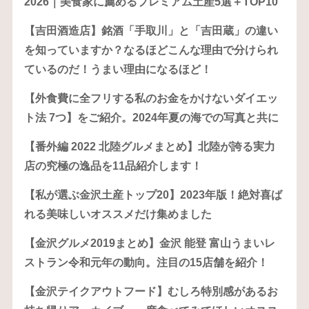
2026｜美食家に薦めるプレミアム土産5選＋TOP10
【吉田酒造店】銘酒「手取川」と「吉田蔵」の違い
を知っていますか？なるほどこんな理由で分けられ
ているのだ！うまい理由になるほど！
【外食費に全フリする私のお金をかけないダイエッ
ト法 7つ】をご紹介。2024年夏の海での写真と共に
【番外編 2022 北陸グルメまとめ】北陸が誇る実力
店の究極の逸品を11品紹介します！
【私が選ぶ金沢土産トップ20】2023年版！絶対喜ば
れる美味しいオススメだけ集めました
【金沢グルメ2019まとめ】金沢 能登 富山うまいレ
ストラン令和元年の動向。注目の15店舗を紹介！
【金沢テイクアウトフード】むしろ特別感があるお