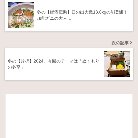
冬の【緑酒伝助】日の出大敷13.6kgの能登鰤！
加能ガニの大人…
次の記事
冬の【片折】2024。今回のテーマは「ぬくもり
の冬至」