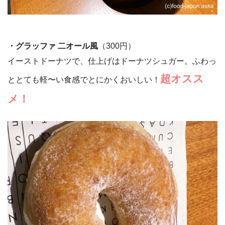
・グラッファ 二オール風
（300円）
イーストドーナツで、仕上げはドーナツシュガー。ふわっ
超オスス
ととても軽〜い食感でとにかくおいしい！
メ！