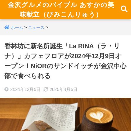
金沢グルメのバイブル あすかの美
味献立（びみこんりゅう）
>
>
ホーム
ニュース
香林坊に新名所誕生「La RINA（ラ・リ
ナ）」カフェフロアが2024年12月9日オ
ープン！NiORのサンドイッチが金沢中心
部で食べられる
2024年12月9日
2025年4月5日