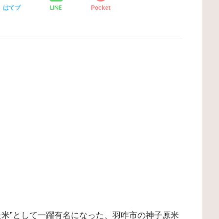
LINE
はてブ
Pocket
た米”として一躍有名になった、羽咋市の神子原米