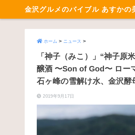
金沢グルメのバイブル あすかの
>
>
ホーム
ニュース
「神子（みこ）」“神子原
醸酒 〜Son of God〜
石ヶ峰の雪解け水、金沢酵
2019年9月17日