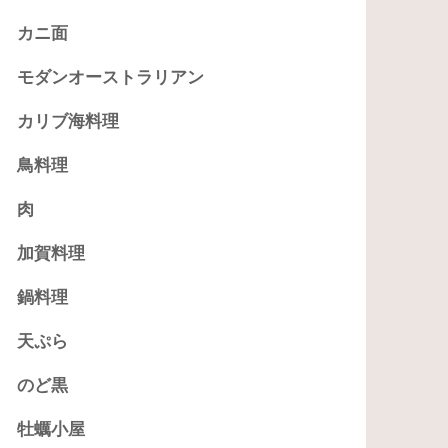
カニ面
モダンオーストラリアン
カリブ海料理
鳥料理
肉
加賀料理
鍋料理
天ぷら
のど黒
牡蠣小屋