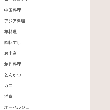
中国料理
アジア料理
羊料理
回転すし
お土産
創作料理
とんかつ
カニ
洋食
オーベルジュ