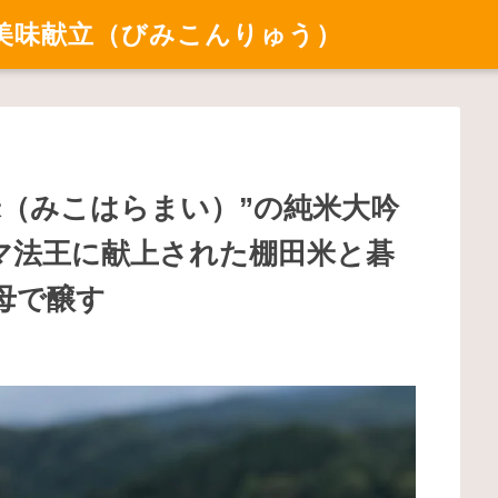
美味献立（びみこんりゅう）
米（みこはらまい）”の純米大吟
 ローマ法王に献上された棚田米と碁
母で醸す