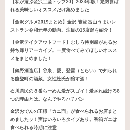
【私が選ぶ金沢土産トップ20】2023年版！絶対喜ば
れる美味しいオススメだけ集めました
【金沢グルメ2019まとめ】金沢 能登 富山うまいレ
ストラン令和元年の動向。注目の15店舗を紹介！
【金沢テイクアウトフード】むしろ特別感があるお
持ち帰りアーカイブ。一度食べてみてほしいオスス
メをまとめました！
【鶴野酒造店】谷泉、愛、登雷（とらい）で知られ
る能登町の酒蔵。女性杜氏が醸す酒！
石川県民の８番らーめん愛がスゴイ！愛され続ける8
つの理由とは。なんでやろハチバン
金沢おでんの王様「カニ面」が食べられるお店まと
めましたッ！実はいろいろタイプあり。香箱ガニは
食べられる時期に注意