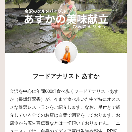
フードアナリスト あすか
金沢を中心に年間600軒食べ歩くフードアナリストあす
か（長坂紅翠香）が、今まで食べ歩いた中で特にオスス
メな厳選レストランをご紹介します。なお、星付きで紹
介している全てのお店は自費で調査をしております。お
店側から広告宣伝費などは一切頂いておりません。「ニ
ュース」では、自身のメディア露出告知や報告、PR記