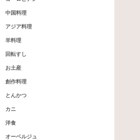
中国料理
アジア料理
羊料理
回転すし
お土産
創作料理
とんかつ
カニ
洋食
オーベルジュ