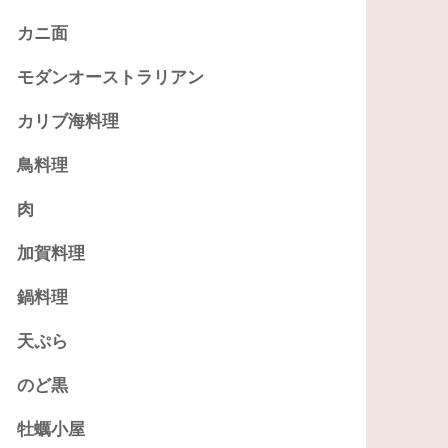
カニ面
モダンオーストラリアン
カリブ海料理
鳥料理
肉
加賀料理
鍋料理
天ぷら
のど黒
牡蠣小屋