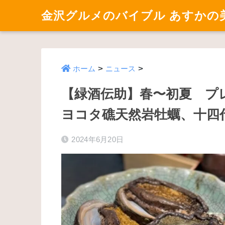
金沢グルメのバイブル あすかの
>
>
ホーム
ニュース
【緑酒伝助】春〜初夏 プ
ヨコタ礁天然岩牡蠣、十四
2024年6月20日