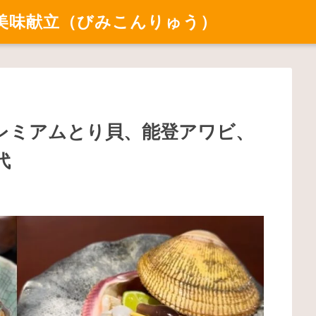
美味献立（びみこんりゅう）
レミアムとり貝、能登アワビ、
代