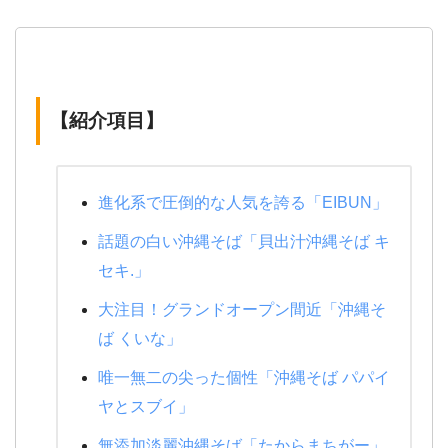
【紹介項目】
進化系で圧倒的な人気を誇る「EIBUN」
話題の白い沖縄そば「貝出汁沖縄そば キ
セキ.」
大注目！グランドオープン間近「沖縄そ
ば くいな」
唯一無二の尖った個性「沖縄そば パパイ
ヤとスブイ」
無添加淡麗沖縄そば「たからまちがー」