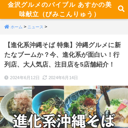
金沢グルメのバイブル あすかの美
味献立（びみこんりゅう）
>
>
ホーム
ニュース
【進化系沖縄そば 特集】沖縄グルメに新
たなブームか？今、進化系が面白い！行
列店、大人気店、注目店を5店舗紹介！
2024年6月12日
2024年6月14日