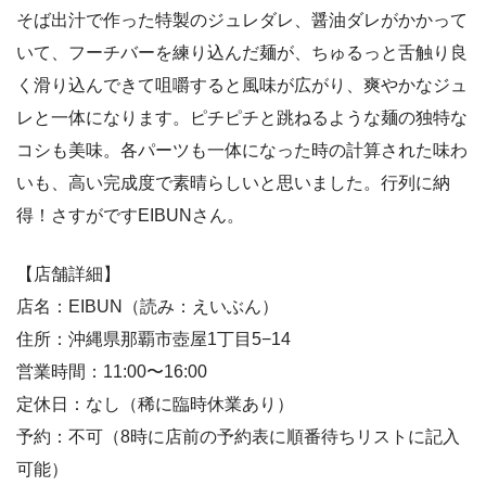
そば出汁で作った特製のジュレダレ、醤油ダレがかかって
いて、フーチバーを練り込んだ麺が、ちゅるっと舌触り良
く滑り込んできて咀嚼すると風味が広がり、爽やかなジュ
レと一体になります。ピチピチと跳ねるような麺の独特な
コシも美味。各パーツも一体になった時の計算された味わ
いも、高い完成度で素晴らしいと思いました。行列に納
得！さすがですEIBUNさん。
【店舗詳細】
店名：EIBUN（読み：えいぶん）
住所：沖縄県那覇市壺屋1丁目5−14
営業時間：11:00〜16:00
定休日：なし（稀に臨時休業あり）
予約：不可（8時に店前の予約表に順番待ちリストに記入
可能）