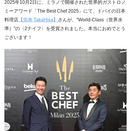
2025年10月2日に、ミラノで開催された世界的ガストロノ
ミーアワード「The Best Chef 2025」にて、ドバイの日本
料理店
【崇寿 TakaHisa】
さんが、“World-Class（世界水
準）”の〈2ナイフ〉を受賞されました。本当におめでとう
ございます！