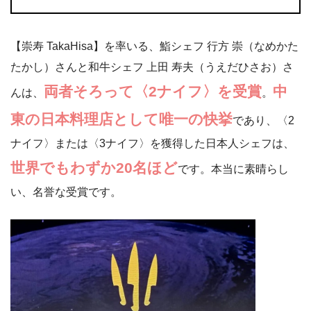
【崇寿 TakaHisa】を率いる、鮨シェフ 行方 崇（なめかた
たかし）さんと和牛シェフ 上田 寿夫（うえだひさお）さ
両者そろって〈2ナイフ〉を受賞
中
んは、
。
東の日本料理店として唯一の快挙
であり、〈2
ナイフ〉または〈3ナイフ〉を獲得した日本人シェフは、
世界でもわずか20名ほど
です。本当に素晴らし
い、名誉な受賞です。