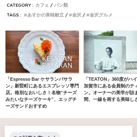
CATEGORY :
カフェ
パン類
TAGS :
あすかの美味献立
金沢
金沢グルメ
「Espresso Bar ケサランパサラ
「TEATON」360度がハ
ン」新竪町にあるエスプレッソ専門
加賀市にある会員制のテ
店。格別なおいしさ！名物“チーズ
ン。オーナーの美学が詰
みたいなチーズケーキ”、エッグチ
間、一線を画する美味し
ーズサンドおすすめ