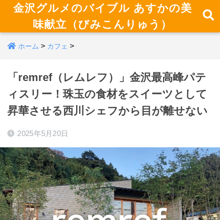
金沢グルメのバイブル あすかの美
味献立（びみこんりゅう）
>
>
ホーム
カフェ
「remref（レムレフ）」金沢最高峰パテ
ィスリー！珠玉の食材をスイーツとして
昇華させる西川シェフから目が離せない
2025年5月20日