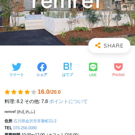
LINE
ツイート
シェア
はてブ
Pocket
16.0
/20.0
料理: 8.2
その他: 7.8
ポイントについて
remref (れむれふ)
住所
石川県金沢市常磐町21-2
TEL
076-256-0080
営業時間
10:00〜17:00（カフェ L.O16:00）