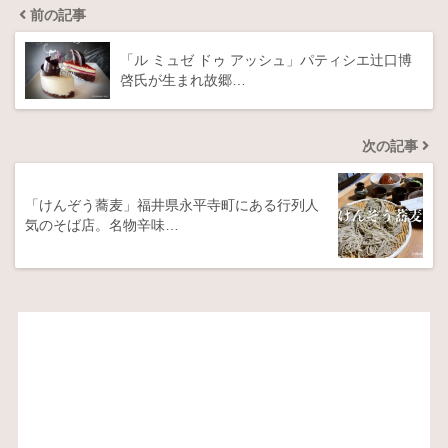
前の記事
「ル ミュゼ ドゥ アッシュ」パティシエ辻口博
啓氏が生まれ故郷…
次の記事
「けんぞう蕎麦」福井県永平寺町にある行列人
気のそば店。名物辛味…