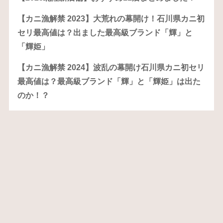
【カニ漁解禁 2023】大荒れの幕開け！石川県カニ初
セリ最高値は？出ました最高級ブランド「輝」と
「輝姫」
【カニ漁解禁 2024】波乱の幕開け石川県カニ初セリ
最高値は？最高級ブランド「輝」と「輝姫」は出た
のか！？
【ハイセンスで美味しい石川県のオススメカフェ ま
とめ】 非日常のステキ空間と格別な美味しさで心豊
かにしてくれる私のとっておきをアーカイブ
【保存版】あすかりんが本気で選んだ金沢みやげ
2026｜美食家に薦めるプレミアム土産5選＋TOP10
【吉田酒造店】銘酒「手取川」と「吉田蔵」の違い
を知っていますか？なるほどこんな理由で分けられ