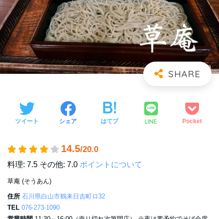
LINE
ツイート
シェア
はてブ
Pocket
14.5
/20.0
料理: 7.5
その他: 7.0
ポイントについて
草庵 (そうあん)
住所
石川県白山市鶴来日吉町ロ32
TEL
076-273-1090
営業時間
11:30～16:00（売り切れ次第閉店） ※夜は要予約でそば会席