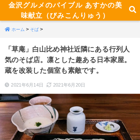
金沢グルメのバイブル あすかの美
味献立（びみこんりゅう）
>
>
ホーム
そば
「草庵」白山比め神社近隣にある行列人
気のそば店。凛とした趣ある日本家屋。
蔵を改装した個室も素敵です。
2021年6月14日
2021年6月20日