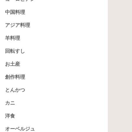
中国料理
アジア料理
羊料理
回転すし
お土産
創作料理
とんかつ
カニ
洋食
オーベルジュ