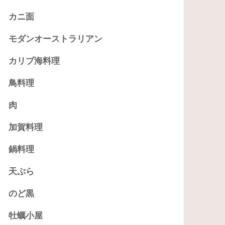
カニ面
モダンオーストラリアン
カリブ海料理
鳥料理
肉
加賀料理
鍋料理
天ぷら
のど黒
牡蠣小屋