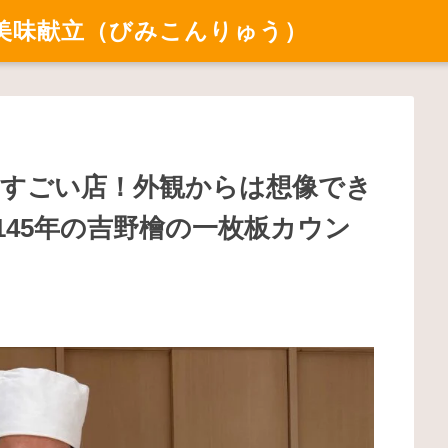
美味献立（びみこんりゅう）
にすごい店！外観からは想像でき
45年の吉野檜の一枚板カウン