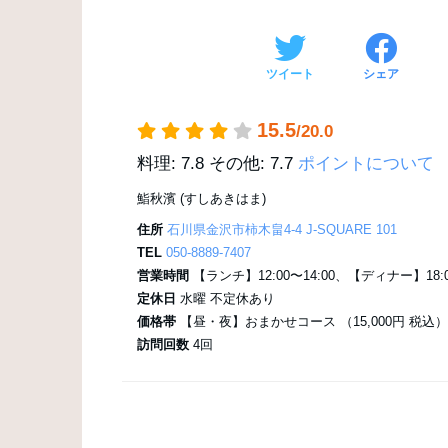
ツイート
シェア
15.5
/20.0
料理: 7.8
その他: 7.7
ポイントについて
鮨秋濱 (すしあきはま)
住所
石川県金沢市柿木畠4-4 J-SQUARE 101
TEL
050-8889-7407
営業時間
【ランチ】12:00〜14:00、【ディナー】18:00
定休日
水曜 不定休あり
価格帯
【昼・夜】おまかせコース （15,000円 税込）
訪問回数
4回