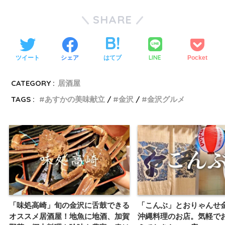
SHARE
LINE
ツイート
シェア
はてブ
Pocket
CATEGORY :
居酒屋
TAGS :
あすかの美味献立
金沢
金沢グルメ
「味処高崎」旬の金沢に舌鼓できる
「こんぶ」とおりゃんせ
オススメ居酒屋！地魚に地酒、加賀
沖縄料理のお店。気軽で