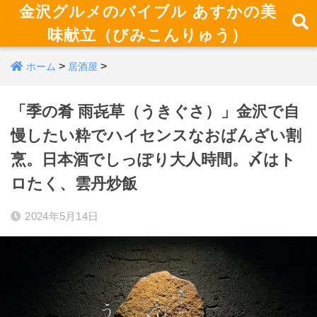
金沢グルメのバイブル あすかの美
味献立（びみこんりゅう）
>
>
ホーム
居酒屋
「季の肴 雨㐂草（うきぐさ）」金沢で自
慢したい粋でハイセンスなおばんざい割
烹。日本酒でしっぽり大人時間。〆はト
ロたく、雲丹炒飯
2024年5月14日