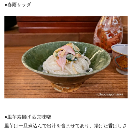
●春雨サラダ
●里芋素揚げ 西京味噌
里芋は一旦煮込んで出汁を含ませてあり、揚げた香ばしさ