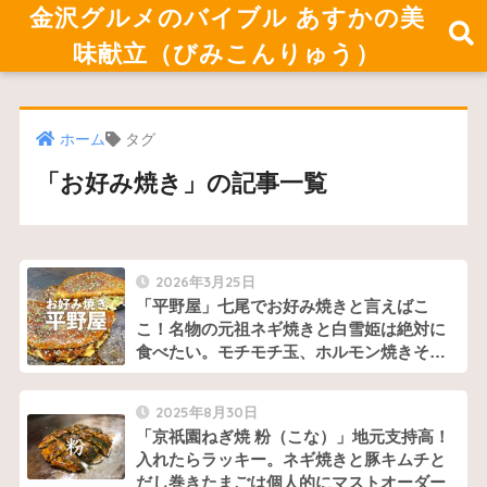
金沢グルメのバイブル あすかの美
味献立（びみこんりゅう）
ホーム
タグ
「お好み焼き」の記事一覧
2026年3月25日
「平野屋」七尾でお好み焼きと言えばこ
こ！名物の元祖ネギ焼きと白雪姫は絶対に
食べたい。モチモチ玉、ホルモン焼きそば
もうまい！
2025年8月30日
「京祇園ねぎ焼 粉（こな）」地元支持高！
入れたらラッキー。ネギ焼きと豚キムチと
だし巻きたまごは個人的にマストオーダー