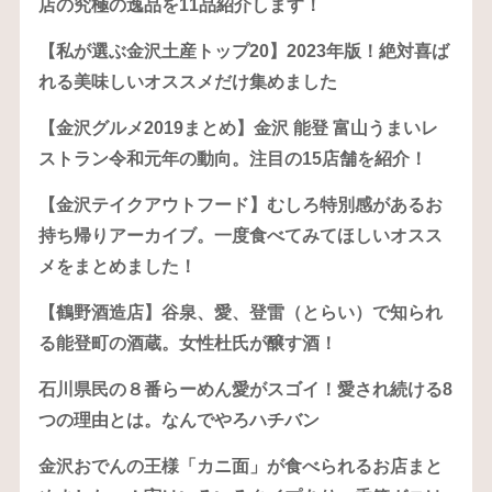
店の究極の逸品を11品紹介します！
【私が選ぶ金沢土産トップ20】2023年版！絶対喜ば
れる美味しいオススメだけ集めました
【金沢グルメ2019まとめ】金沢 能登 富山うまいレ
ストラン令和元年の動向。注目の15店舗を紹介！
【金沢テイクアウトフード】むしろ特別感があるお
持ち帰りアーカイブ。一度食べてみてほしいオスス
メをまとめました！
【鶴野酒造店】谷泉、愛、登雷（とらい）で知られ
る能登町の酒蔵。女性杜氏が醸す酒！
石川県民の８番らーめん愛がスゴイ！愛され続ける8
つの理由とは。なんでやろハチバン
金沢おでんの王様「カニ面」が食べられるお店まと