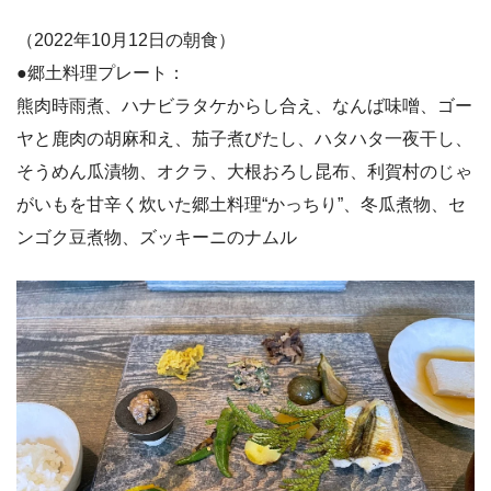
（2022年10月12日の朝食）
●郷土料理プレート：
熊肉時雨煮、ハナビラタケからし合え、なんば味噌、ゴー
ヤと鹿肉の胡麻和え、茄子煮びたし、ハタハタ一夜干し、
そうめん瓜漬物、オクラ、大根おろし昆布、利賀村のじゃ
がいもを甘辛く炊いた郷土料理“かっちり”、冬瓜煮物、セ
ンゴク豆煮物、ズッキーニのナムル