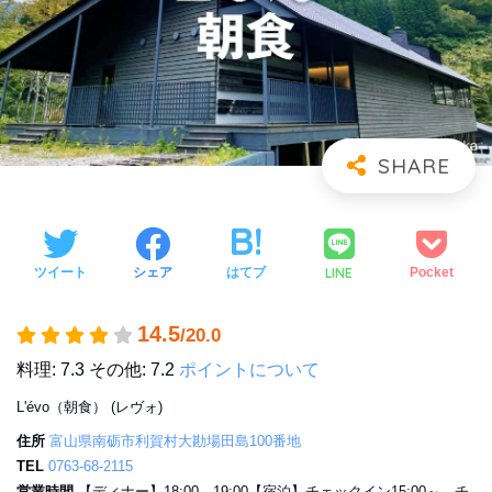
LINE
ツイート
シェア
はてブ
Pocket
14.5
/20.0
料理: 7.3
その他: 7.2
ポイントについて
L'évo（朝食） (レヴォ)
住所
富山県南砺市利賀村大勘場田島100番地
TEL
0763-68-2115
営業時間
【ディナー】18:00、19:00【宿泊】チェックイン15:00～、チ