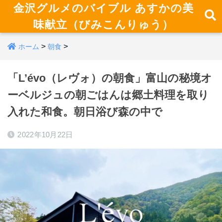
金沢グルメのバイブル あすかの美
味献立（びみこんりゅう）
>
>
ホーム
朝食
「L’évo（レヴォ）の朝食」富山の秘境オ
ーベルジュの朝ごはんは郷土料理を取り
入れた和食。朝日浴び森の中で
2022年10月22日