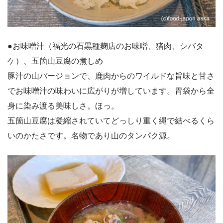
●お味噌汁（福光の石黒種麹店のお味噌、猪肉、シバタ
ケ）、五箇山豆腐の煮しめ
豚汁の山バージョンで、鹿肉からのワイルドな旨味と甘さ
でお味噌汁の味わいに広がりが増しています。胃袋から全
身に染み渡る美味しさ。ほっ。
五箇山豆腐は凝縮されていてどっしり重く縄で結べるくら
いのかたさです。名物であり山のタンパク源。