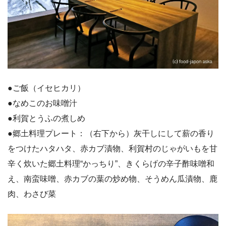
●ご飯（イセヒカリ）
●なめこのお味噌汁
●利賀とうふの煮しめ
●郷土料理プレート：（右下から）灰干しにして薪の香り
をつけたハタハタ、赤カブ漬物、利賀村のじゃがいもを甘
辛く炊いた郷土料理“かっちり”、きくらげの辛子酢味噌和
え、南蛮味噌、赤カブの葉の炒め物、そうめん瓜漬物、鹿
肉、わさび菜