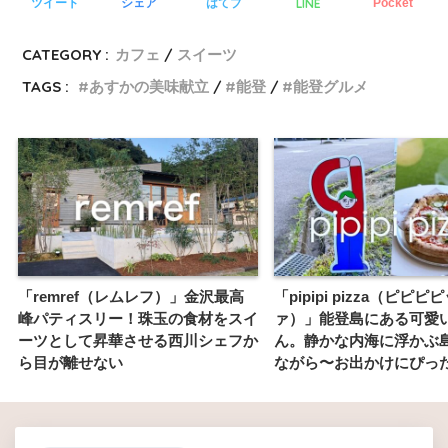
LINE
ツイート
シェア
はてブ
Pocket
CATEGORY :
カフェ
スイーツ
TAGS :
あすかの美味献立
能登
能登グルメ
「remref（レムレフ）」金沢最高
「pipipi pizza（ピピピ
峰パティスリー！珠玉の食材をスイ
ァ）」能登島にある可愛
ーツとして昇華させる西川シェフか
ん。静かな内海に浮かぶ
ら目が離せない
ながら〜お出かけにぴっ