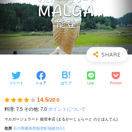
LINE
ツイート
シェア
はてブ
Pocket
14.5
/20.0
料理: 7.5
その他: 7.0
ポイントについて
マルガージェラート 能登本店 (まるがーじぇらーと のとほんてん)
住所
石川県鳳珠郡能登町瑞穂163-1