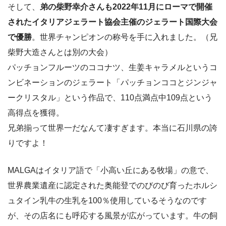
そして、
弟の柴野幸介さんも2022年11月にローマで開催
されたイタリアジェラート協会主催のジェラート国際大会
で優勝
。世界チャンピオンの称号を手に入れました。（兄
柴野大造さんとは別の大会）
パッチョンフルーツのココナツ、生姜キャラメルというコ
ンビネーションのジェラート「パッチョンココとジンジャ
ークリスタル」という作品で、110点満点中109点という
高得点を獲得。
兄弟揃って世界一だなんて凄すぎます。本当に石川県の誇
りですよ！
MALGAはイタリア語で「小高い丘にある牧場」の意で、
世界農業遺産に認定された奥能登でのびのび育ったホルシ
ュタイン乳牛の生乳を100％使用しているそうなのです
が、その店名にも呼応する風景が広がっています。牛の飼