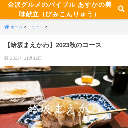
金沢グルメのバイブル あすかの美
味献立（びみこんりゅう）
>
>
ホーム
ニュース
【蛤坂まえかわ】2023秋のコース
2023年11月12日