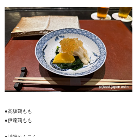
●高坂鶏もも
●伊達鶏もも
●川端れんこん