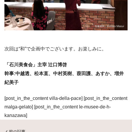
次回は“和”で企画中でございます。お楽しみに。
「石川美食会」主宰 辻口博啓
幹事:中越透、松本直、中村英樹、葭田護、あすか、増井
紀美子
[post_in_the_content villa-della-pace] [post_in_the_content
malga-gelato] [post_in_the_content le-musee-de-h-
kanazawa]
前の記事