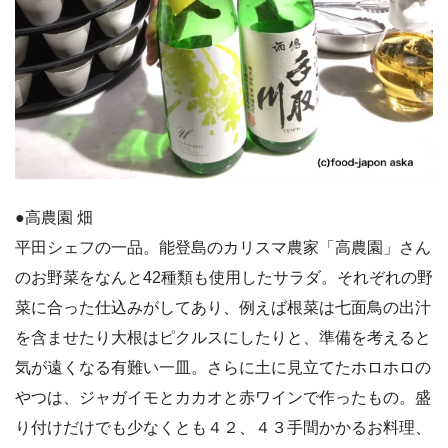
●高農園 畑
平田シェフの一品。能登島のカリスマ農家「高農園」さん
のお野菜をなんと42種類も使用したサラダ。それぞれの野
菜に合った仕込みがしてあり、例えば根菜は七面鳥の出汁
を含ませたり大根はピクルスにしたりと、準備を考えると
気が遠くなる有難い一皿。さらに土に見立てたホロホロの
やつは、ジャガイモとカカオと赤ワインで作ったもの。盛
り付けだけでも少なくとも４２、４３手間かかるお料理、