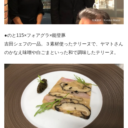
●のと115×フォアグラ×能登豚
吉田シェフの一品。３素材使ったテリーヌで、ヤマトさん
のかなえ味噌や白ごまといった和で調味したテリーヌ。