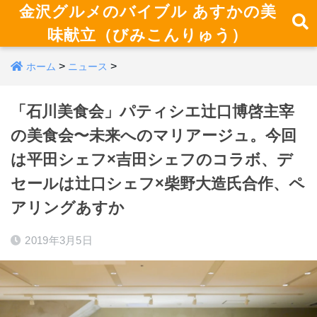
金沢グルメのバイブル あすかの美
味献立（びみこんりゅう）
>
>
ホーム
ニュース
「石川美食会」パティシエ辻口博啓主宰
の美食会〜未来へのマリアージュ。今回
は平田シェフ×吉田シェフのコラボ、デ
セールは辻口シェフ×柴野大造氏合作、ペ
アリングあすか
2019年3月5日