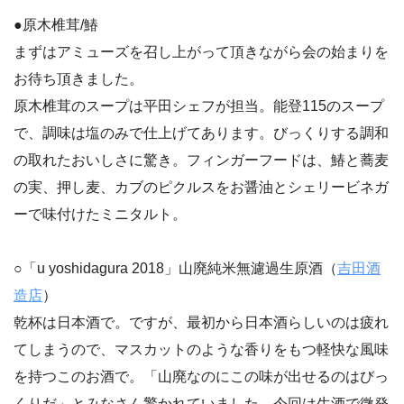
●原木椎茸/鰆
まずはアミューズを召し上がって頂きながら会の始まりを
お待ち頂きました。
原木椎茸のスープは平田シェフが担当。能登115のスープ
で、調味は塩のみで仕上げてあります。びっくりする調和
の取れたおいしさに驚き。フィンガーフードは、鰆と蕎麦
の実、押し麦、カブのピクルスをお醤油とシェリービネガ
ーで味付けたミニタルト。
○「u yoshidagura 2018」山廃純米無濾過生原酒（
吉田酒
造店
）
乾杯は日本酒で。ですが、最初から日本酒らしいのは疲れ
てしまうので、マスカットのような香りをもつ軽快な風味
を持つこのお酒で。「山廃なのにこの味が出せるのはびっ
くりだ」とみなさん驚かれていました。今回は生酒で微発