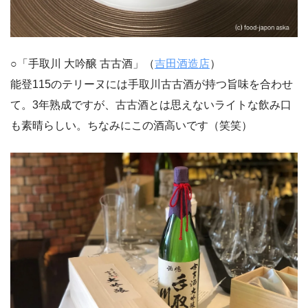
○「手取川 大吟醸 古古酒」（
吉田酒造店
）
能登115のテリーヌには手取川古古酒が持つ旨味を合わせ
て。3年熟成ですが、古古酒とは思えないライトな飲み口
も素晴らしい。ちなみにこの酒高いです（笑笑）