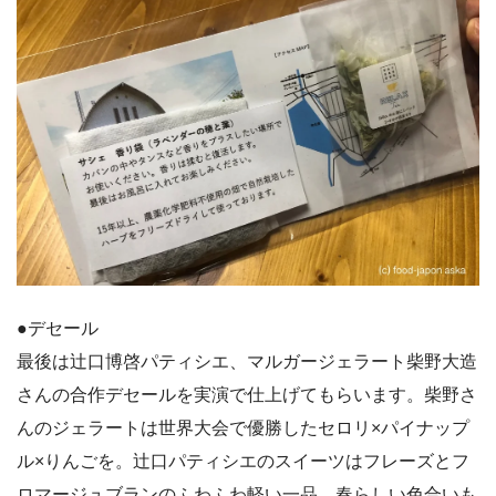
●デセール
最後は辻口博啓パティシエ、マルガージェラート柴野大造
さんの合作デセールを実演で仕上げてもらいます。柴野さ
んのジェラートは世界大会で優勝したセロリ×パイナップ
ル×りんごを。辻口パティシエのスイーツはフレーズとフ
ロマージュブランのふわふわ軽い一品。春らしい色合いも