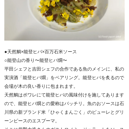
●天然鯛×能登ヒバ×百万石米ソース
○能登山の香り〜能登ヒバ燗〜
平田シェフと吉田シェフの合作である魚のメインに、私の
実演酒「能登ヒバ燗」をペアリング。能登ヒバを炙るので
会場が木の良い香りに包まれます。
天然鯛はポワレにて能登ヒバの風味付けを施してあります
ので、能登ヒバ燗との愛称はバッチリ。魚のおソースは石
川県の新ブランド米「ひゃくまんごく」のピューレとグリ
ーンピースのエスプーマ。