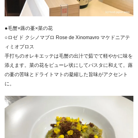
●毛蟹×蕗の薹×菜の花
○ロゼ ド クシノマブロ Rose de Xinomavro マケドニアテ
ィミオプロス
手打ちのオレキエッテは毛蟹の出汁で茹でて軽やかに味を
添えます。菜の花をピューレ状にしてパスタに和えて。蕗
の薹の苦味とドライトマトの凝縮した旨味がアクセント
に。