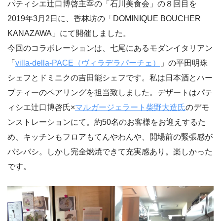
パティシエ辻口博啓主宰の「石川美食会」の８回目を
2019年3月2日に、香林坊の「DOMINIQUE BOUCHER
KANAZAWA」にて開催しました。
今回のコラボレーションは、七尾にあるモダンイタリアン
「
villa-della-PACE（ヴィラデラパーチェ）
」の平田明珠
シェフとドミニクの吉田能シェフです。私は日本酒とハー
ブティーのペアリングを担当致しました。デザートはパテ
ィシエ辻口博啓氏×
マルガージェラート柴野大造氏
のデモ
ンストレーションにて。約50名のお客様をお迎えするた
め、キッチンもフロアもてんやわんや、開場前の緊張感が
バシバシ。しかし完全燃焼できて充実感あり。楽しかった
です。