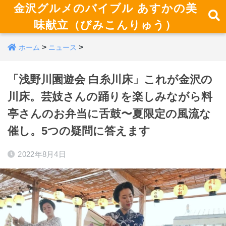
金沢グルメのバイブル あすかの美
味献立（びみこんりゅう）
>
>
ホーム
ニュース
「浅野川園遊会 白糸川床」これが金沢の
川床。芸妓さんの踊りを楽しみながら料
亭さんのお弁当に舌鼓〜夏限定の風流な
催し。5つの疑問に答えます
2022年8月4日