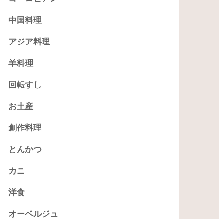
中国料理
アジア料理
羊料理
回転すし
お土産
創作料理
とんかつ
カニ
洋食
オーベルジュ