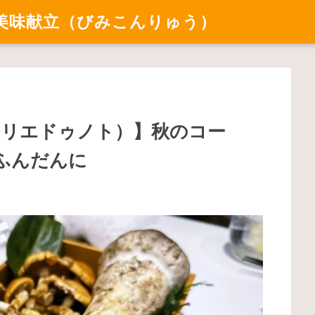
美味献立（びみこんりゅう）
TO（ラトリエドゥノト）】秋のコー
ふんだんに