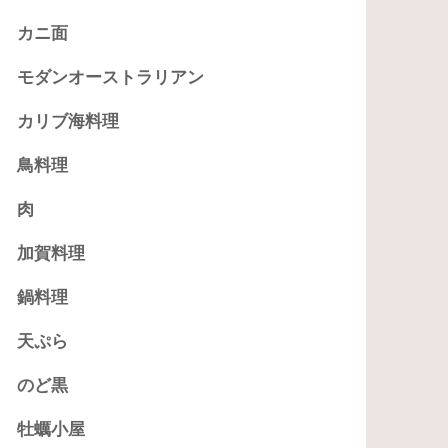
カニ面
モダンオーストラリアン
カリブ海料理
鳥料理
肉
加賀料理
鍋料理
天ぷら
のど黒
牡蠣小屋