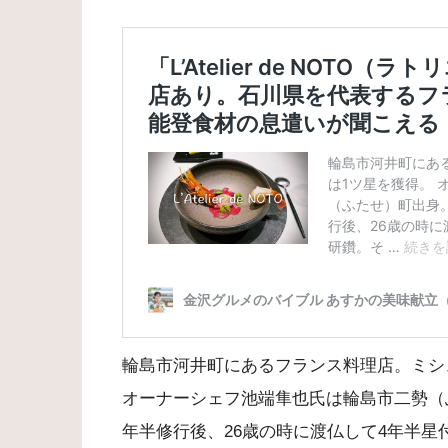
輪島市河井町にあるフランス料理店。ミシ
オーナーシェフ池端隼也氏は輪島市二勢（
年半修行後、26歳の時に渡仏して4年半星