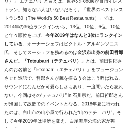
リ）」“エチェバリ”と言えば、世界のFoodieが目指すレス
トラン。知らない人はいないだろう。「世界のベストレス
トラン50（The World’s 50 Best Restaurants）」では、
2014年の36位ランクインから、13位、10位、6位、10位
と年々順位を上げ、
今年2019年はなんと3位にランクイン
している
。オーナーシェフはビクトル・アルギンソニス
氏、そしてスーシェフを務めるのは
金沢市出身の前田哲郎
さん
だ。
「Tetxubarri（テチュバリ）」
とは、前田哲郎さ
んのお名前と「Etxebarri（エチェバリ）」をフュージョン
させた造語で、哲郎さんが腕を振るう会はこう呼ばれる。
サウンドになんだか可愛らしさもあり、一度聞いたら忘れ
ない。今回はその“テチュバリ” in 石川県だ。前田哲郎さん
が帰国して故郷でのイベントとなる。2018年夏に行われ
たのは、白山市の山小屋で行われた“山のテチュバリ”。そ
して今年2019年は場所を変え、白尾海岸の海の家が舞