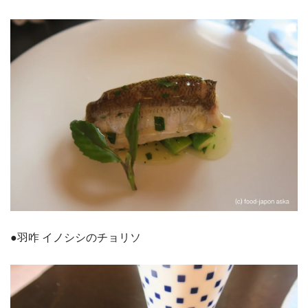
●羽咋 イノシシのチョリソ