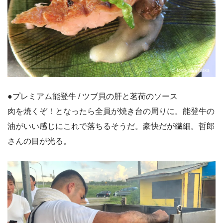
●プレミアム能登牛 / ツブ貝の肝と茗荷のソース
肉を焼くぞ！となったら全員が焼き台の周りに。能登牛の
油がいい感じにこれで落ちるそうだ。豪快だが繊細。哲郎
さんの目が光る。