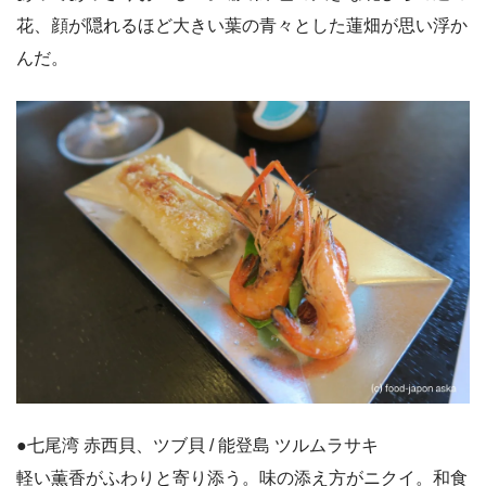
花、顔が隠れるほど大きい葉の青々とした蓮畑が思い浮か
んだ。
●七尾湾 赤西貝、ツブ貝 / 能登島 ツルムラサキ
軽い薫香がふわりと寄り添う。味の添え方がニクイ。和食