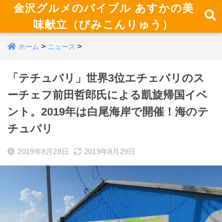
金沢グルメのバイブル あすかの美
味献立（びみこんりゅう）
>
>
ホーム
ニュース
「テチュバリ」世界3位エチェバリのス
ーチェフ前田哲郎氏による凱旋帰国イベ
ント。2019年は白尾海岸で開催！海のテ
チュバリ
2019年8月28日
2019年8月29日