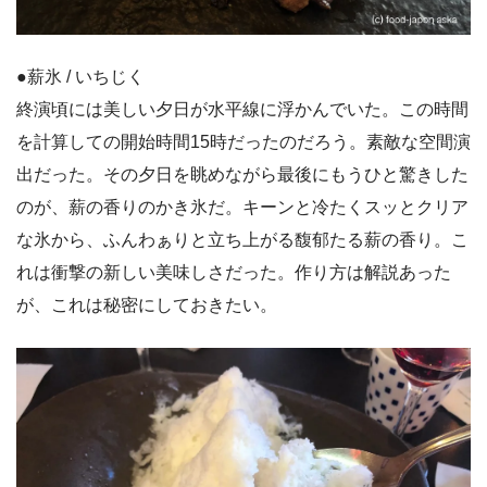
●薪氷 / いちじく
終演頃には美しい夕日が水平線に浮かんでいた。この時間
を計算しての開始時間15時だったのだろう。素敵な空間演
出だった。その夕日を眺めながら最後にもうひと驚きした
のが、薪の香りのかき氷だ。キーンと冷たくスッとクリア
な氷から、ふんわぁりと立ち上がる馥郁たる薪の香り。こ
れは衝撃の新しい美味しさだった。作り方は解説あった
が、これは秘密にしておきたい。