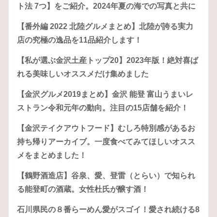
ト法 7つ】をご紹介。2024年夏の海での写真と共に
【番外編 2022 北陸グルメまとめ】北陸が誇る実力
店の究極の逸品を11品紹介します！
【私が選ぶ金沢土産トップ20】2023年版！絶対喜ば
れる美味しいオススメだけ集めました
【金沢グルメ2019まとめ】金沢 能登 富山うまいレ
ストラン令和元年の動向。注目の15店舗を紹介！
【金沢テイクアウトフード】むしろ特別感があるお
持ち帰りアーカイブ。一度食べてみてほしいオスス
メをまとめました！
【鶴野酒造店】谷泉、愛、登雷（とらい）で知られ
る能登町の酒蔵。女性杜氏が醸す酒！
石川県民の８番らーめん愛がスゴイ！愛され続ける8