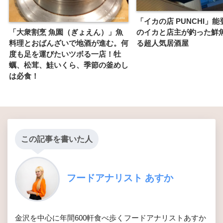
「イカの店 PUNCHI」
「大衆割烹 魚園（ぎょえん）」魚
のイカと店主が釣った鮮
料理とおばんざいで地酒が進む。何
る超人気居酒屋
度も足を運びたいツボる一店！牡
蠣、松茸、鮭いくら、季節の釜めし
は必食！
この記事を書いた人
フードアナリスト あすか
金沢を中心に年間600軒食べ歩くフードアナリストあすか