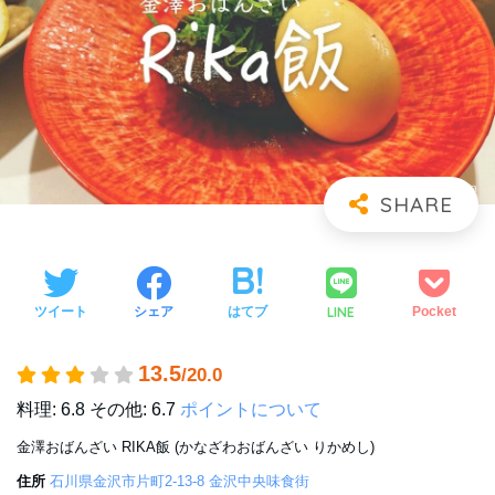
LINE
ツイート
シェア
はてブ
Pocket
13.5
/20.0
料理: 6.8
その他: 6.7
ポイントについて
金澤おばんざい RIKA飯 (かなざわおばんざい りかめし)
住所
石川県金沢市片町2-13-8 金沢中央味食街