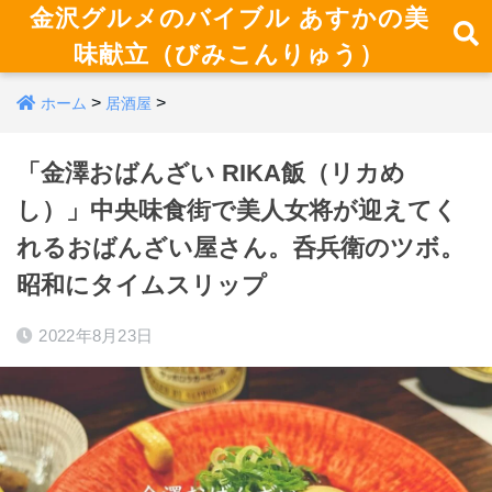
金沢グルメのバイブル あすかの美
味献立（びみこんりゅう）
>
>
ホーム
居酒屋
「金澤おばんざい RIKA飯（リカめ
し）」中央味食街で美人女将が迎えてく
れるおばんざい屋さん。呑兵衛のツボ。
昭和にタイムスリップ
2022年8月23日