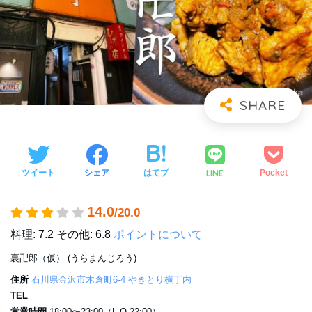
LINE
ツイート
シェア
はてブ
Pocket
14.0
/20.0
料理: 7.2
その他: 6.8
ポイントについて
裏卍郎（仮） (うらまんじろう)
住所
石川県金沢市木倉町6-4 やきとり横丁内
TEL
営業時間
18:00〜23:00（L.O 22:00）