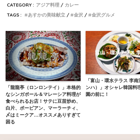
CATEGORY :
アジア料理
カレー
TAGS :
あすかの美味献立
金沢
金沢グルメ
「富山・環水テラス 李南
「龍龍亭（ロンロンテイ）」本格的
ンハ）」オシャレ韓国料
なシンガポール＆マレーシア料理が
園の前に！
食べられるお店！サテに豆苗炒め、
白片、ポーピアン、マーラーチィ、
〆はミークア…オススメありすぎて
困る