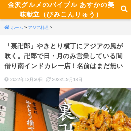
金沢グルメのバイブル あすかの美
味献立（びみこんりゅう）
>
>
ホーム
アジア料理
「裏卍郎」やきとり横丁にアジアの風が
吹く。卍郎で日・月のみ営業している間
借り南インドカレー店！名前はまだ無い
2022年12月30日
2023年9月18日