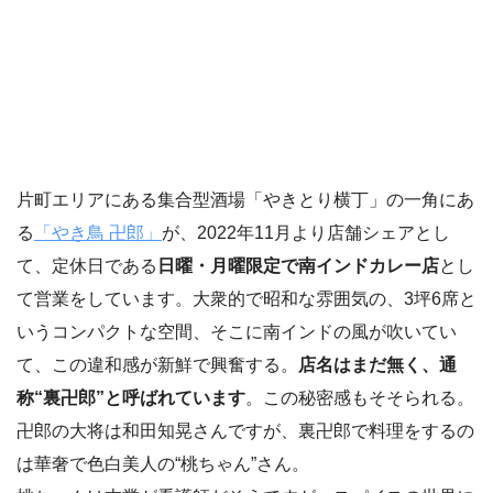
片町エリアにある集合型酒場「やきとり横丁」の一角にあ
る
「やき鳥 卍郎」
が、2022年11月より店舗シェアとし
て、定休日である
日曜・月曜限定で南インドカレー店
とし
て営業をしています。大衆的で昭和な雰囲気の、3坪6席と
いうコンパクトな空間、そこに南インドの風が吹いてい
て、この違和感が新鮮で興奮する。
店名はまだ無く、通
称“裏卍郎”と呼ばれています
。この秘密感もそそられる。
卍郎の大将は和田知晃さんですが、裏卍郎で料理をするの
は華奢で色白美人の“桃ちゃん”さん。