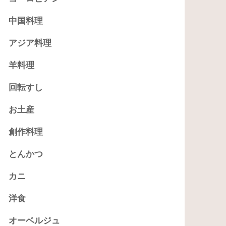
中国料理
アジア料理
羊料理
回転すし
お土産
創作料理
とんかつ
カニ
洋食
オーベルジュ