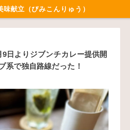
美味献立（びみこんりゅう）
9月9日よりジブンチカレー提供開
ブ系で独自路線だった！