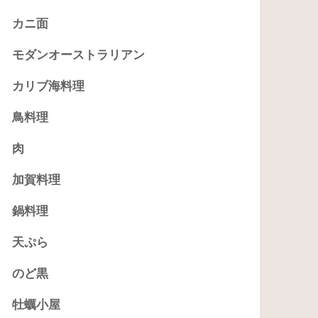
カニ面
モダンオーストラリアン
カリブ海料理
鳥料理
肉
加賀料理
鍋料理
天ぷら
のど黒
牡蠣小屋